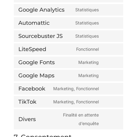
wordpress
to
Google Analytics
Statistiques
service
Consent
google-
Automattic
to
Statistiques
Consent
recaptcha
service
Sourcebuster JS
to
Statistiques
google-
Consent
service
analytics
LiteSpeed
to
Fonctionnel
automattic
Consent
service
Google Fonts
to
Marketing
sourcebuster-
Consent
service
js
Google Maps
to
Marketing
litespeed
Consent
service
Facebook
to
Marketing, Fonctionnel
google-
Consent
service
fonts
TikTok
to
Marketing, Fonctionnel
google-
Consent
service
maps
to
Finalité en attente
facebook
Divers
service
Consent
d’enquête
tiktok
to