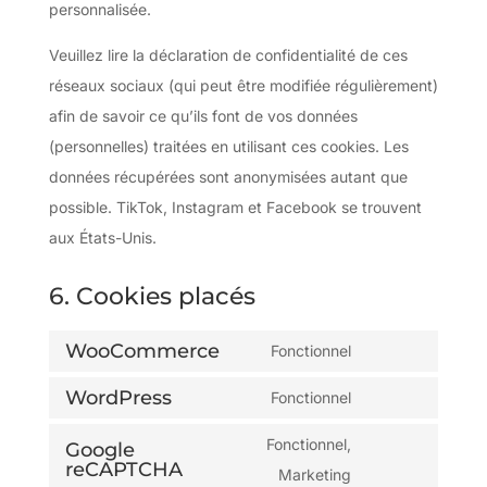
personnalisée.
Veuillez lire la déclaration de confidentialité de ces
réseaux sociaux (qui peut être modifiée régulièrement)
afin de savoir ce qu’ils font de vos données
(personnelles) traitées en utilisant ces cookies. Les
données récupérées sont anonymisées autant que
possible. TikTok, Instagram et Facebook se trouvent
aux États-Unis.
6. Cookies placés
WooCommerce
Fonctionnel
Consent
WordPress
to
Fonctionnel
Consent
service
to
Fonctionnel,
Google
woocommerce
reCAPTCHA
service
Consent
Marketing